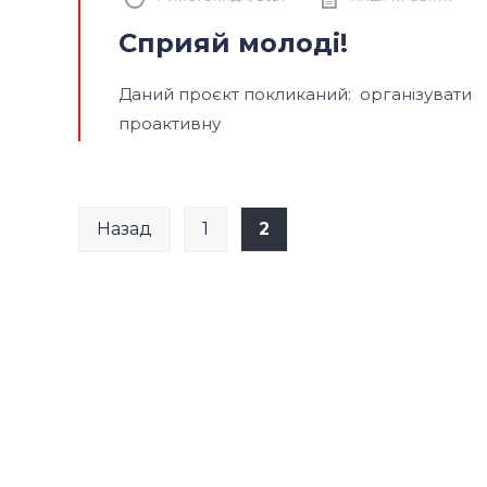
Сприяй молоді!
Даний проєкт покликаний: організувати
проактивну
Пагінація
Назад
1
2
записів